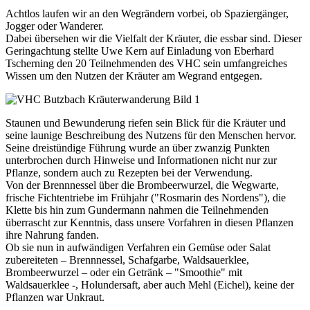
Achtlos laufen wir an den Wegrändern vorbei, ob Spaziergänger,
Jogger oder Wanderer.
Dabei übersehen wir die Vielfalt der Kräuter, die essbar sind. Dieser
Geringachtung stellte Uwe Kern auf Einladung von Eberhard
Tscherning den 20 Teilnehmenden des VHC sein umfangreiches
Wissen um den Nutzen der Kräuter am Wegrand entgegen.
Staunen und Bewunderung riefen sein Blick für die Kräuter und
seine launige Beschreibung des Nutzens für den Menschen hervor.
Seine dreistündige Führung wurde an über zwanzig Punkten
unterbrochen durch Hinweise und Informationen nicht nur zur
Pflanze, sondern auch zu Rezepten bei der Verwendung.
Von der Brennnessel über die Brombeerwurzel, die Wegwarte,
frische Fichtentriebe im Frühjahr ("Rosmarin des Nordens"), die
Klette bis hin zum Gundermann nahmen die Teilnehmenden
überrascht zur Kenntnis, dass unsere Vorfahren in diesen Pflanzen
ihre Nahrung fanden.
Ob sie nun in aufwändigen Verfahren ein Gemüse oder Salat
zubereiteten – Brennnessel, Schafgarbe, Waldsauerklee,
Brombeerwurzel – oder ein Getränk – "Smoothie" mit
Waldsauerklee -, Holundersaft, aber auch Mehl (Eichel), keine der
Pflanzen war Unkraut.