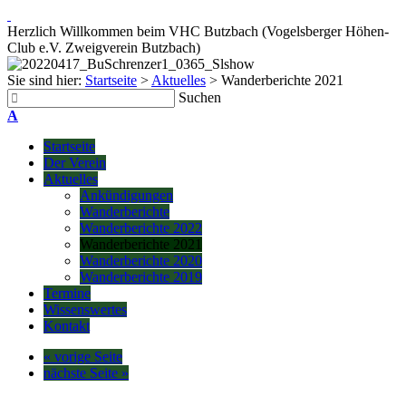
Herzlich Willkommen beim VHC Butzbach (Vogelsberger Höhen-
Club e.V. Zweigverein Butzbach)
Sie sind hier:
Startseite
>
Aktuelles
>
Wanderberichte 2021
Suchen
A
Startseite
Der Verein
Aktuelles
Ankündigungen
Wanderberichte
Wanderberichte 2022
Wanderberichte 2021
Wanderberichte 2020
Wanderberichte 2019
Termine
Wissenswertes
Kontakt
« vorige Seite
nächste Seite »