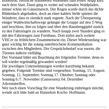
Bodenrod. Herrliche Himbeeren verleiteten zum ersten Stopp kurz
nach dem Start. Dann ging es weiter auf schmalen Waldpfaden,
immer schön im Gänsemarsch. Der Regen wurde durch das dichte
Blätterdach abgehalten, doch an einer kahlen Stelle spürten die
Wanderer, dass es ziemlich stark regnete. Nach der Überquerung
einiger Waldwirtschaftswege gelangte die Gruppe auf den T-Weg
und beschloss, ihm zu folgen und über den Hausberggipfel zurück
zu den Fahrzeugen zu wandern. Nach knapp zwei Stunden ging es
mit den Fahrzeugen zum Forsthaus. Dort trafen auch weitere
VHCer zu fröhlichem Zusammensein ein. Dieser Wiederanfang war
ganz wichtig für die solang unterbrochene Kommunikation
zwischen den Mitgliedern. Der Gesprächsbedarf war enorm, die
Themen äußerst vielfältig.
Der Vorstand bittet um Beachtung der folgenden Termine, denn es
soll wieder regelmäßig gewandert werden!
Die jeweiligen Unternehmungen werden kurzfristig bekannt
gegeben. Folgende Termine sind vorgesehen: Sonntag, 15. August;
Sonntag, 12. September; Sonntag 17. Oktober; Samstag oder
Sonntag 6./7. November (Gansessen); 04. Dezember
Adventstreffen.
Wer noch einen Vorschlag für eine Wanderung einbringen möchte,
wende sich bitte bald an Hannelore Kochs- Hoffmann.