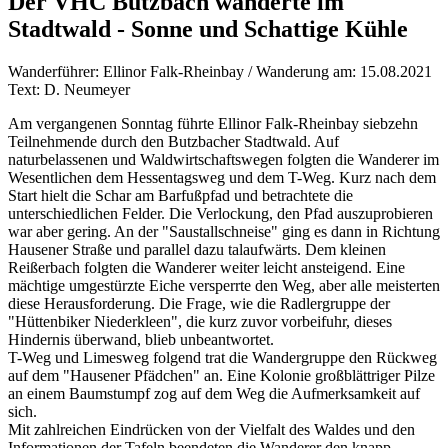
Der VHC Butzbach wanderte im
Stadtwald - Sonne und Schattige Kühle
Wanderführer: Ellinor Falk-Rheinbay / Wanderung am: 15.08.2021
Text: D. Neumeyer
Am vergangenen Sonntag führte Ellinor Falk-Rheinbay siebzehn
Teilnehmende durch den Butzbacher Stadtwald. Auf
naturbelassenen und Waldwirtschaftswegen folgten die Wanderer im
Wesentlichen dem Hessentagsweg und dem T-Weg. Kurz nach dem
Start hielt die Schar am Barfußpfad und betrachtete die
unterschiedlichen Felder. Die Verlockung, den Pfad auszuprobieren
war aber gering. An der "Saustallschneise" ging es dann in Richtung
Hausener Straße und parallel dazu talaufwärts. Dem kleinen
Reißerbach folgten die Wanderer weiter leicht ansteigend. Eine
mächtige umgestürzte Eiche versperrte den Weg, aber alle meisterten
diese Herausforderung. Die Frage, wie die Radlergruppe der
"Hüttenbiker Niederkleen", die kurz zuvor vorbeifuhr, dieses
Hindernis überwand, blieb unbeantwortet.
T-Weg und Limesweg folgend trat die Wandergruppe den Rückweg
auf dem "Hausener Pfädchen" an. Eine Kolonie großblättriger Pilze
an einem Baumstumpf zog auf dem Weg die Aufmerksamkeit auf
sich.
Mit zahlreichen Eindrücken von der Vielfalt des Waldes und den
Informationen der Tafeln beendeten die Wanderer den knapp