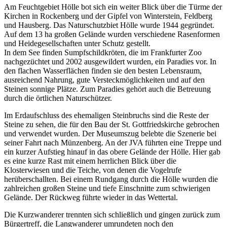
Am Feuchtgebiet Hölle bot sich ein weiter Blick über die Türme der
Kirchen in Rockenberg und der Gipfel von Winterstein, Feldberg
und Hausberg. Das Naturschutzbiet Hölle wurde 1944 gegründet.
Auf dem 13 ha großen Gelände wurden verschiedene Rasenformen
und Heidegesellschaften unter Schutz gestellt.
In dem See finden Sumpfschildkröten, die im Frankfurter Zoo
nachgezüchtet und 2002 ausgewildert wurden, ein Paradies vor. In
den flachen Wasserflächen finden sie den besten Lebensraum,
ausreichend Nahrung, gute Versteckmöglichkeiten und auf den
Steinen sonnige Plätze. Zum Paradies gehört auch die Betreuung
durch die örtlichen Naturschützer.
Im Erdaufschluss des ehemaligen Steinbruchs sind die Reste der
Steine zu sehen, die für den Bau der St. Gottfriedskirche gebrochen
und verwendet wurden. Der Museumszug belebte die Szenerie bei
seiner Fahrt nach Münzenberg. An der JVA führten eine Treppe und
ein kurzer Aufstieg hinauf in das obere Gelände der Hölle. Hier gab
es eine kurze Rast mit einem herrlichen Blick über die
Klosterwiesen und die Teiche, von denen die Vogelrufe
herüberschallten. Bei einem Rundgang durch die Hölle wurden die
zahlreichen großen Steine und tiefe Einschnitte zum schwierigen
Gelände. Der Rückweg führte wieder in das Wettertal.
Die Kurzwanderer trennten sich schließlich und gingen zurück zum
Bürgertreff, die Langwanderer umrundeten noch den