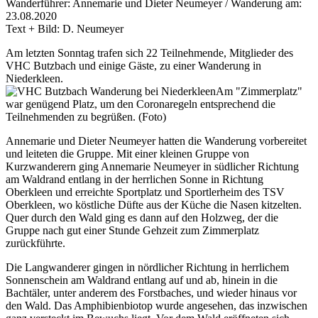
Wanderführer: Annemarie und Dieter Neumeyer / Wanderung am:
23.08.2020
Text + Bild: D. Neumeyer
Am letzten Sonntag trafen sich 22 Teilnehmende, Mitglieder des
VHC Butzbach und einige Gäste, zu einer Wanderung in
Niederkleen.
Am "Zimmerplatz"
war genügend Platz, um den Coronaregeln entsprechend die
Teilnehmenden zu begrüßen. (Foto)
Annemarie und Dieter Neumeyer hatten die Wanderung vorbereitet
und leiteten die Gruppe. Mit einer kleinen Gruppe von
Kurzwanderern ging Annemarie Neumeyer in südlicher Richtung
am Waldrand entlang in der herrlichen Sonne in Richtung
Oberkleen und erreichte Sportplatz und Sportlerheim des TSV
Oberkleen, wo köstliche Düfte aus der Küche die Nasen kitzelten.
Quer durch den Wald ging es dann auf den Holzweg, der die
Gruppe nach gut einer Stunde Gehzeit zum Zimmerplatz
zurückführte.
Die Langwanderer gingen in nördlicher Richtung in herrlichem
Sonnenschein am Waldrand entlang auf und ab, hinein in die
Bachtäler, unter anderem des Forstbaches, und wieder hinaus vor
den Wald. Das Amphibienbiotop wurde angesehen, das inzwischen