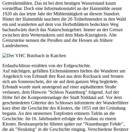
Getreidemühlen. Das ist bei dem heutigen Wasserstand kaum
vorstellbar. Doch eine Informationstafel an der Hainmühle nennt
1920 als das letzte Jahr der Mühlentätigkeit an diesem Standort.
Hinter der Hainmühle tauchten die 26 Teilnehmenden in den Wald
ein und wanderten auf dem von Herbstblättern bedeckten Weg
bachaufwärts durch das Naturschutzgebiet. Immer an der Grenze
zwischen dem Wetteraukreis und dem Main-Kinzigkreis. Alte
Grenzsteine nennen die Preußen und die Hessen als frühere
Landesherren.
Erdaufschlüsse erzählen von der Erdgeschichte.
Auf mächtigen, gefällten Eichenstämmen hielten die Wanderer am
Angelteich von Erbstadt ihre Rast aus dem Rucksack und freuten
sich am Sonnenschein, der sie auf dem ganzen Weg begleitete.
Erbstadt wurde stark ansteigend auf einer asphaltierten Straße
verlassen, dem Hinweis "Schloss Naumburg" folgend. Auf der
Höhe fiel die Kompostieranlage der Stadt Niddatal auf. Vor dem
geschmiedeten Gittertor des Schlosses informierte der Wanderführer
kurz über die Geschichte des Klosters, die 1055 mit der Gründung
begann. An den steinernen Torpfosten erinnern Tafeln an die
Geschichte. Im 16. Jahrhundert erfolgte der Ausbau zu einem
Kloster. Besitzansprüche führten später zur "Naumburger Fehde",
die als "Heukrieg" in die Geschichte einging. Verschiedene Besitzer