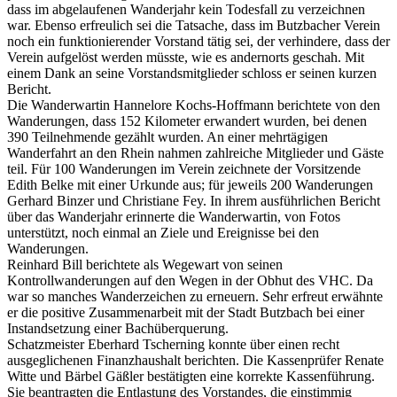
dass im abgelaufenen Wanderjahr kein Todesfall zu verzeichnen
war. Ebenso erfreulich sei die Tatsache, dass im Butzbacher Verein
noch ein funktionierender Vorstand tätig sei, der verhindere, dass der
Verein aufgelöst werden müsste, wie es andernorts geschah. Mit
einem Dank an seine Vorstandsmitglieder schloss er seinen kurzen
Bericht.
Die Wanderwartin Hannelore Kochs-Hoffmann berichtete von den
Wanderungen, dass 152 Kilometer erwandert wurden, bei denen
390 Teilnehmende gezählt wurden. An einer mehrtägigen
Wanderfahrt an den Rhein nahmen zahlreiche Mitglieder und Gäste
teil. Für 100 Wanderungen im Verein zeichnete der Vorsitzende
Edith Belke mit einer Urkunde aus; für jeweils 200 Wanderungen
Gerhard Binzer und Christiane Fey. In ihrem ausführlichen Bericht
über das Wanderjahr erinnerte die Wanderwartin, von Fotos
unterstützt, noch einmal an Ziele und Ereignisse bei den
Wanderungen.
Reinhard Bill berichtete als Wegewart von seinen
Kontrollwanderungen auf den Wegen in der Obhut des VHC. Da
war so manches Wanderzeichen zu erneuern. Sehr erfreut erwähnte
er die positive Zusammenarbeit mit der Stadt Butzbach bei einer
Instandsetzung einer Bachüberquerung.
Schatzmeister Eberhard Tscherning konnte über einen recht
ausgeglichenen Finanzhaushalt berichten. Die Kassenprüfer Renate
Witte und Bärbel Gäßler bestätigten eine korrekte Kassenführung.
Sie beantragten die Entlastung des Vorstandes, die einstimmig