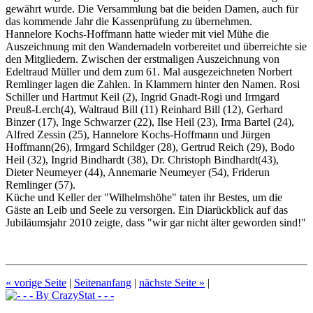
gewährt wurde. Die Versammlung bat die beiden Damen, auch für
das kommende Jahr die Kassenprüfung zu übernehmen.
Hannelore Kochs-Hoffmann hatte wieder mit viel Mühe die
Auszeichnung mit den Wandernadeln vorbereitet und überreichte sie
den Mitgliedern. Zwischen der erstmaligen Auszeichnung von
Edeltraud Müller und dem zum 61. Mal ausgezeichneten Norbert
Remlinger lagen die Zahlen. In Klammern hinter den Namen. Rosi
Schiller und Hartmut Keil (2), Ingrid Gnadt-Rogi und Irmgard
Preuß-Lerch(4), Waltraud Bill (11) Reinhard Bill (12), Gerhard
Binzer (17), Inge Schwarzer (22), Ilse Heil (23), Irma Bartel (24),
Alfred Zessin (25), Hannelore Kochs-Hoffmann und Jürgen
Hoffmann(26), Irmgard Schildger (28), Gertrud Reich (29), Bodo
Heil (32), Ingrid Bindhardt (38), Dr. Christoph Bindhardt(43),
Dieter Neumeyer (44), Annemarie Neumeyer (54), Friderun
Remlinger (57).
Küche und Keller der "Wilhelmshöhe" taten ihr Bestes, um die
Gäste an Leib und Seele zu versorgen. Ein Diarückblick auf das
Jubiläumsjahr 2010 zeigte, dass "wir gar nicht älter geworden sind!"
« vorige Seite
|
Seitenanfang
|
nächste Seite »
|