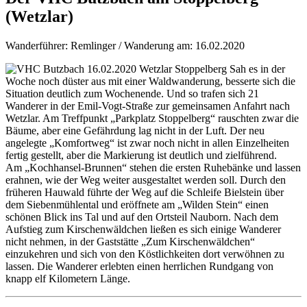
(Wetzlar)
Wanderführer: Remlinger / Wanderung am: 16.02.2020
Sah es in der
Woche noch düster aus mit einer Waldwanderung, besserte sich die
Situation deutlich zum Wochenende. Und so trafen sich 21
Wanderer in der Emil-Vogt-Straße zur gemeinsamen Anfahrt nach
Wetzlar. Am Treffpunkt „Parkplatz Stoppelberg“ rauschten zwar die
Bäume, aber eine Gefährdung lag nicht in der Luft. Der neu
angelegte „Komfortweg“ ist zwar noch nicht in allen Einzelheiten
fertig gestellt, aber die Markierung ist deutlich und zielführend.
Am „Kochhansel-Brunnen“ stehen die ersten Ruhebänke und lassen
erahnen, wie der Weg weiter ausgestaltet werden soll. Durch den
früheren Hauwald führte der Weg auf die Schleife Bielstein über
dem Siebenmühlental und eröffnete am „Wilden Stein“ einen
schönen Blick ins Tal und auf den Ortsteil Nauborn. Nach dem
Aufstieg zum Kirschenwäldchen ließen es sich einige Wanderer
nicht nehmen, in der Gaststätte „Zum Kirschenwäldchen“
einzukehren und sich von den Köstlichkeiten dort verwöhnen zu
lassen. Die Wanderer erlebten einen herrlichen Rundgang von
knapp elf Kilometern Länge.