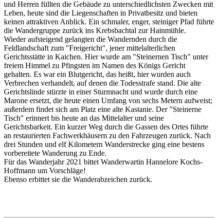
und Herren füllten die Gebäude zu unterschiedlichsten Zwecken mit
Leben, heute sind die Liegenschaften in Privatbesitz und bieten
keinen attraktiven Anblick. Ein schmaler, enger, steiniger Pfad führte
die Wandergruppe zurück ins Krebsbachtal zur Hainmühle.
Wieder aufsteigend gelangten die Wandernden durch die
Feldlandschaft zum "Freigericht", jener mittelalterlichen
Gerichtsstätte in Kaichen. Hier wurde am "Steinernen Tisch" unter
freiem Himmel zu Pfingsten im Namen des Königs Gericht
gehalten. Es war ein Blutgericht, das heißt, hier wurden auch
Verbrechen verhandelt, auf denen die Todesstrafe stand. Die alte
Gerichtslinde stürzte in einer Sturmnacht und wurde durch eine
Marone ersetzt, die heute einen Umfang von sechs Metern aufweist;
außerdem findet sich am Platz eine alte Kastanie. Der "Steinerne
Tisch" erinnert bis heute an das Mittelalter und seine
Gerichtsbarkeit. Ein kurzer Weg durch die Gassen des Ortes führte
an restaurierten Fachwerkhäusern zu den Fahrzeugen zurück. Nach
drei Stunden und elf Kilometern Wanderstrecke ging eine bestens
vorbereitete Wanderung zu Ende.
Für das Wanderjahr 2021 bittet Wanderwartin Hannelore Kochs-
Hoffmann um Vorschläge!
Ebenso erbittet sie die Wanderabzeichen zurück.