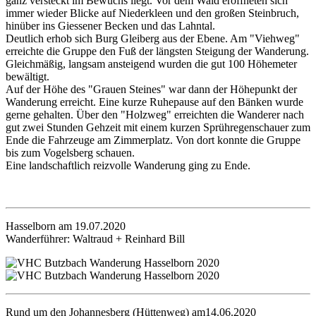
ganz versteckt im Bewuchs liegt. Vor dem Wald eröffneten sich
immer wieder Blicke auf Niederkleen und den großen Steinbruch,
hinüber ins Giessener Becken und das Lahntal.
Deutlich erhob sich Burg Gleiberg aus der Ebene. Am "Viehweg"
erreichte die Gruppe den Fuß der längsten Steigung der Wanderung.
Gleichmäßig, langsam ansteigend wurden die gut 100 Höhemeter
bewältigt.
Auf der Höhe des "Grauen Steines" war dann der Höhepunkt der
Wanderung erreicht. Eine kurze Ruhepause auf den Bänken wurde
gerne gehalten. Über den "Holzweg" erreichten die Wanderer nach
gut zwei Stunden Gehzeit mit einem kurzen Sprühregenschauer zum
Ende die Fahrzeuge am Zimmerplatz. Von dort konnte die Gruppe
bis zum Vogelsberg schauen.
Eine landschaftlich reizvolle Wanderung ging zu Ende.
Hasselborn am 19.07.2020
Wanderführer: Waltraud + Reinhard Bill
Rund um den Johannesberg (Hüttenweg) am14.06.2020