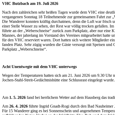
VHC Butzbach am 19. Juli 2026
Nach den zahlreichen sehr heißen Tagen wurde dem VHC eine deutlic
vergangenen Sonntag 18 Teilnehmende zur gemeinsamen Fahrt zur „Web
Die Wanderer konnten kräftig durchatmen, denn die Luft war frisch
einer Stelle Wasser zu sehen, der Rest war völlig trocken gefallen.
führte an der „Weberschneise“ zurück zum Parkplatz, aber nur eine K
Mannes, der jahrelang im Vorstand des Vereines mitgearbeitet hatte 
für den VHC reserviert waren. Dort hatten sich weitere Mitglieder eing
fanden Platz. Sehr zügig wurden die Gäste versorgt mit Speisen un
Parkplatz „Weberschneise“.
Acht Unentwegte mit dem VHC unterwegs
Wegen der Temperaturen hatten sich am 21. Juni 2026 um 9.30 Uhr nu
Jochen-Stahl-Streit-Gedächtnishütte eine Schlussrast eingelegt wu
Am
1. 5. 2026
fand bei herrlichem Wetter auf dem Hausberg das tradit
Am
26. 4. 2026
führte Ingrid Gnadt-Rogi durch den Bad Nauheimer J
Für 15 Wanderer ging es bei Sonnenschein und angenehmen Temperatu