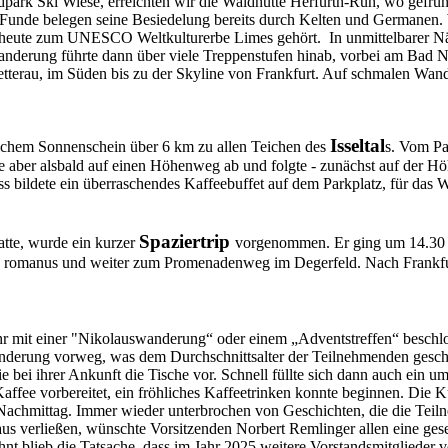
ark Ski Wiese, erreichten wir die Waldhütte Herfurth-Ruh, wo gefrüh
nde belegen seine Besiedelung bereits durch Kelten und Germanen. W
 heute zum UNESCO Weltkulturerbe Limes gehört. In unmittelbarer Nähe
ie Wanderung führte dann über viele Treppenstufen hinab, vorbei am 
etterau, im Süden bis zu der Skyline von Frankfurt. Auf schmalen Wa
Isseltal
lichem Sonnenschein über 6 km zu allen Teichen des
s. Vom Pa
 aber alsbald
auf einen Höhenweg ab und folgte - zunächst auf der H
s bildete ein überraschendes Kaffeebuffet auf dem Parkplatz, für das 
Spaziertrip
tte, wurde ein kurzer
vorgenommen.
Er ging um 14.30
s romanus und weiter zum Promenadenweg im Degerfeld. N
ach Frankf
hr mit einer "Nikolauswanderung“ oder einem „Adventstreffen“ beschlo
derung vorweg, was dem Durchschnittsalter der Teilnehmenden geschulde
e bei ihrer Ankunft die Tische vor. Schnell füllte sich dann auch ein 
Kaffee vorbereitet, ein fröhliches Kaffeetrinken konnte beginnen. Die
en Nachmittag. Immer wieder unterbrochen von Geschichten, die die Te
us verließen, wünschte Vorsitzenden Norbert Remlinger allen eine gese
 blieb die Tatsache, dass im Jahr 2025 weitere Vorstandsmitglieder vers