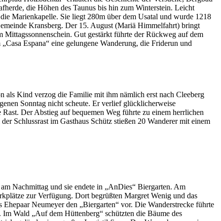
afherde, die Höhen des Taunus bis hin zum Winterstein. Leicht
 die Marienkapelle. Sie liegt 280m über dem Usatal und wurde 1218
er Gemeinde Kransberg. Der 15. August (Mariä Himmelfahrt) bringt
 im Mittagssonnenschein. Gut gestärkt führte der Rückweg auf dem
m „Casa Espana“ eine gelungene Wanderung, die Friderun und
 als Kind verzog die Familie mit ihm nämlich erst nach Cleeberg
nen Sonntag nicht scheute. Er verlief glücklicherweise
 Rast. Der Abstieg auf bequemen Weg führte zu einem herrlichen
der Schlussrast im Gasthaus Schütz stießen 20 Wanderer mit einem
g am Nachmittag und sie endete in „AnDies“ Biergarten. Am
kplätze zur Verfügung. Dort begrüßten Margret Wenig und das
 Ehepaar Neumeyer den „Biergarten“ vor. Die Wanderstrecke führte
r. Im Wald „Auf dem Hüttenberg“ schützten die Bäume des