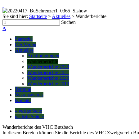
Sie sind hier:
Startseite
>
Aktuelles
>
Wanderberichte
Suchen
A
Startseite
Der Verein
Aktuelles
Ankündigungen
Wanderberichte
Wanderberichte 2022
Wanderberichte 2021
Wanderberichte 2020
Wanderberichte 2019
Termine
Wissenswertes
Kontakt
« vorige Seite
nächste Seite »
Wanderberichte des VHC Butzbach
In diesem Bereich können Sie die Berichte des VHC Zweigverein Bu