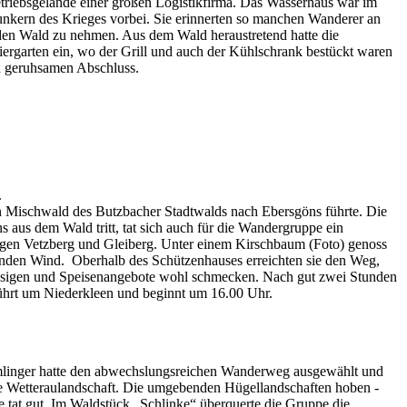
etriebsgelände einer großen Logistikfirma. Das Wasserhaus war im
unkern des Krieges vorbei. Sie erinnerten so manchen Wanderer an
den Wald zu nehmen. Aus dem Wald heraustretend hatte die
rgarten ein, wo der Grill und auch der Kühlschrank bestückt waren
nd geruhsamen Abschluss.
.
en Mischwald des Butzbacher Stadtwalds nach Ebersgöns führte. Die
us dem Wald tritt, tat sich auch für die Wandergruppe ein
rgen Vetzberg und Gleiberg. Unter einem Kirschbaum (Foto) genoss
lenden Wind. Oberhalb des Schützenhauses erreichten sie den Weg,
flüssigen und Speisenangebote wohl schmecken. Nach gut zwei Stunden
führt um Niederkleen und beginnt um 16.00 Uhr.
mlinger hatte den abwechslungsreichen Wanderweg ausgewählt und
e Wetteraulandschaft. Die umgebenden Hügellandschaften hoben -
 tat gut. Im Waldstück „Schlinke“ überquerte die Gruppe die