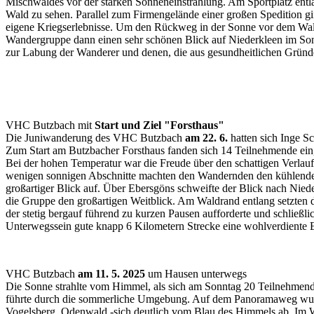
Mischwaldes vor der starken Sonneneinstrahlung. Am Sportplatz entl
Wald zu sehen. Parallel zum Firmengelände einer großen Spedition g
eigene Kriegserlebnisse. Um den Rückweg in der Sonne vor dem Wal
Wandergruppe dann einen sehr schönen Blick auf Niederkleen im Sonn
zur Labung der Wanderer und denen, die aus gesundheitlichen Gründ
VHC Butzbach mit
Start und Ziel "Forsthaus"
Die Juniwanderung des VHC Butzbach
am 22. 6.
hatten sich Inge S
Zum Start am Butzbacher Forsthaus fanden sich 14 Teilnehmende ein, d
Bei der hohen Temperatur war die Freude über den schattigen Verlau
wenigen sonnigen Abschnitte machten den Wandernden den kühlenden E
großartiger Blick auf. Über Ebersgöns schweifte der Blick nach Ni
die Gruppe den großartigen Weitblick. Am Waldrand entlang setzten d
der stetig bergauf führend zu kurzen Pausen aufforderte und schließ
Unterwegssein gute knapp 6 Kilometern Strecke eine wohlverdiente E
VHC Butzbach
am 11. 5. 2025
um Hausen unterwegs
Die Sonne strahlte vom Himmel, als sich am Sonntag 20 Teilnehme
führte durch die sommerliche Umgebung. Auf dem Panoramaweg wurde
Vogelsberg, Odenwald -sich deutlich vom Blau des Himmels ab. Im Wa