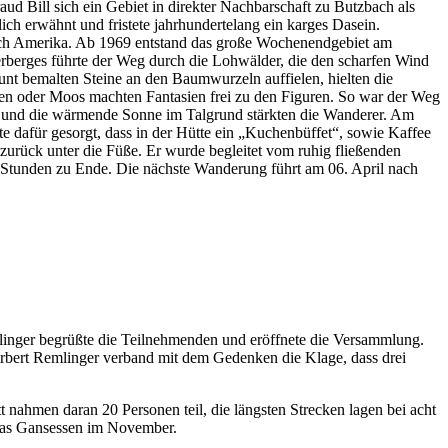
 Bill sich ein Gebiet in direkter Nachbarschaft zu Butzbach als
h erwähnt und fristete jahrhundertelang ein karges Dasein.
ach Amerika. Ab 1969 entstand das große Wochenendgebiet am
erberges führte der Weg durch die Lohwälder, die den scharfen Wind
nt bemalten Steine an den Baumwurzeln auffielen, hielten die
ten oder Moos machten Fantasien frei zu den Figuren. So war der Weg
st und die wärmende Sonne im Talgrund stärkten die Wanderer. Am
e dafür gesorgt, dass in der Hütte ein „Kuchenbüffet“, sowie Kaffee
urück unter die Füße. Er wurde begleitet vom ruhig fließenden
i Stunden zu Ende. Die nächste Wanderung führt am 06. April nach
linger begrüßte die Teilnehmenden und eröffnete die Versammlung.
bert Remlinger verband mit dem Gedenken die Klage, dass drei
nahmen daran 20 Personen teil, die längsten Strecken lagen bei acht
 das Gansessen im November.