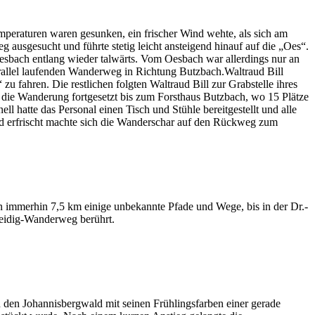
eraturen waren gesunken, ein frischer Wind wehte, als sich am
usgesucht und führte stetig leicht ansteigend hinauf auf die „Oes“.
sbach entlang wieder talwärts. Vom Oesbach war allerdings nur an
parallel laufenden Wanderweg in Richtung Butzbach.Waltraud Bill
 fahren. Die restlichen folgten Waltraud Bill zur Grabstelle ihres
e die Wanderung fortgesetzt bis zum Forsthaus Butzbach, wo 15 Plätze
ll hatte das Personal einen Tisch und Stühle bereitgestellt und alle
nd erfrischt machte sich die Wanderschar auf den Rückweg zum
 immerhin 7,5 km einige unbekannte Pfade und Wege, bis in der Dr.-
Weidig-Wanderweg berührt.
den Johannisbergwald mit seinen Frühlingsfarben einer gerade