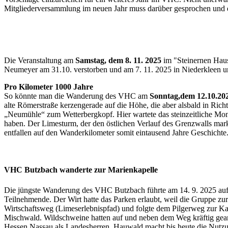
Mitgliederversammlung im neuen Jahr muss darüber gesprochen und 
Die Veranstaltung am
Samstag, dem 8. 11. 2025
im "Steinernen Haus"
Neumeyer am 31.10. verstorben und am 7. 11. 2025 in Niederkleen un
Pro Kilometer 1000 Jahre
So könnte man die Wanderung des VHC am
Sonntag,dem 12.10.20
alte Römerstraße kerzengerade auf die Höhe, die aber alsbald in Ric
„Neumühle“ zum Wetterbergkopf. Hier wartete das steinzeitliche Mon
haben. Der Limesturm, der den östlichen Verlauf des Grenzwalls mar
entfallen auf den Wanderkilometer somit eintausend Jahre Geschichte
VHC Butzbach wanderte zur Marienkapelle
Die jüngste Wanderung des VHC Butzbach führte am 14. 9. 2025 auf d
Teilnehmende. Der Wirt hatte das Parken erlaubt, weil die Gruppe zur
Wirtschaftsweg (Limeserlebnispfad) und folgte dem Pilgerweg zur Kap
Mischwald. Wildschweine hatten auf und neben dem Weg kräftig gear
Hessen Nassau als Landesherren. Hauwald macht bis heute die Nutzung