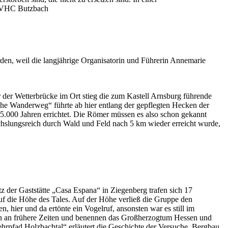
m VHC Butzbach
rden, weil die langjährige Organisatorin und Führerin Annemarie
 der Wetterbrücke im Ort stieg die zum Kastell Arnsburg führende
sche Wanderweg“ führte ab hier entlang der gepflegten Hecken der
5.000 Jahren errichtet. Die Römer müssen es also schon gekannt
chslungsreich durch Wald und Feld nach 5 km wieder erreicht wurde,
 der Gaststätte „Casa Espana“ in Ziegenberg trafen sich 17
auf die Höhe des Tales. Auf der Höhe verließ die Gruppe den
hier und da ertönte ein Vogelruf, ansonsten war es still im
ern an frühere Zeiten und benennen das Großherzogtum Hessen und
hrpfad Holzbachtal“ erläutert die Geschichte der Versuche, Bergbau