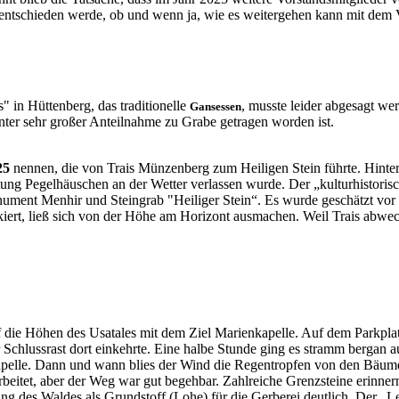
entschieden werde, ob und wenn ja, wie es weitergehen kann mit de
 in Hüttenberg, das traditionelle
, musste leider abgesagt we
Gansessen
ter sehr großer Anteilnahme zu Grabe getragen worden ist.
25
nennen, die von Trais Münzenberg zum Heiligen Stein führte. Hinter
htung Pegelhäuschen an der Wetter verlassen wurde. Der „kulturhistori
ument Menhir und Steingrab "Heiliger Stein“. Es wurde geschätzt vor 
kiert, ließ sich von der Höhe am Horizont ausmachen. Weil Trais abwe
.
ie Höhen des Usatales mit dem Ziel Marienkapelle. Auf dem Parkplatz
 Schlussrast dort einkehrte. Eine halbe Stunde ging es stramm bergan 
elle. Dann und wann blies der Wind die Regentropfen von den Bäumen, 
beitet, aber der Weg war gut begehbar. Zahlreiche Grenzsteine erinn
 des Waldes als Grundstoff (Lohe) für die Gerberei deutlich. Der „Le