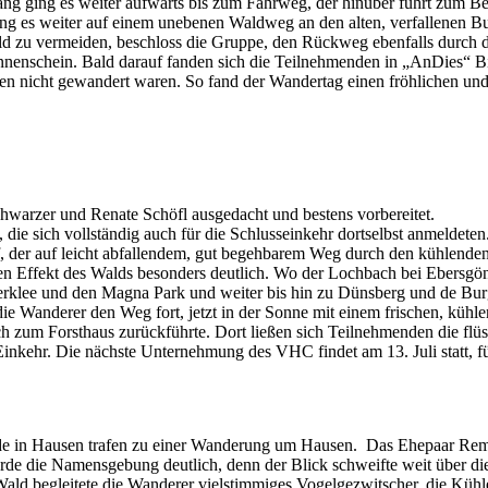
ang ging es weiter aufwärts bis zum Fahrweg, der hinüber führt zum B
ing es weiter auf einem unebenen Waldweg an den alten, verfallenen B
d zu vermeiden, beschloss die Gruppe, den Rückweg ebenfalls durch 
enschein. Bald darauf fanden sich die Teilnehmenden in „AnDies“ Bie
en nicht gewandert waren. So fand der Wandertag einen fröhlichen u
chwarzer und Renate Schöfl ausgedacht und bestens vorbereitet.
ie sich vollständig auch für die Schlusseinkehr dortselbst anmeldeten
f, der auf leicht abfallendem, gut begehbarem Weg durch den kühlend
ffekt des Walds besonders deutlich. Wo der Lochbach bei Ebersgöns a
ederklee und den Magna Park und weiter bis hin zu Dünsberg und de Bu
ie Wanderer den Weg fort, jetzt in der Sonne mit einem frischen, küh
lich zum Forsthaus zurückführte. Dort ließen sich Teilnehmenden die 
inkehr. Die nächste Unternehmung des VHC findet am 13. Juli statt, 
nde in Hausen trafen zu einer Wanderung um Hausen. Das Ehepaar Re
 die Namensgebung deutlich, denn der Blick schweifte weit über di
ld begleitete die Wanderer vielstimmiges Vogelgezwitscher, die Kühle