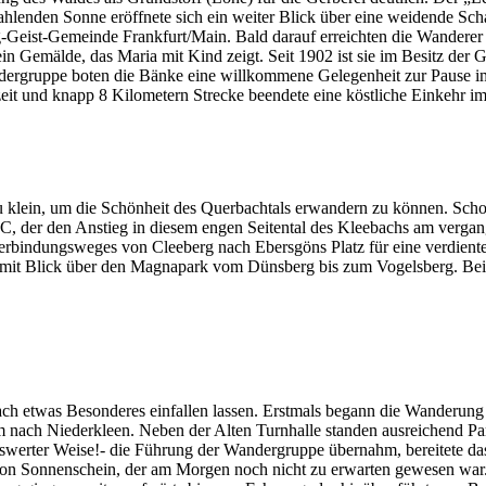
ahlenden Sonne eröffnete sich ein weiter Blick über eine weidende Sch
g-Geist-Gemeinde Frankfurt/Main. Bald darauf erreichten die Wanderer
t ein Gemälde, das Maria mit Kind zeigt. Seit 1902 ist sie im Besitz d
e Wandergruppe boten die Bänke eine willkommene Gelegenheit zur Pause
it und knapp 8 Kilometern Strecke beendete eine köstliche Einkehr i
 klein, um die Schönheit des Querbachtals erwandern zu können. Schon
der den Anstieg in diesem engen Seitental des Kleebachs am vergange
rbindungsweges von Cleeberg nach Ebersgöns Platz für eine verdiente
mit Blick über den Magnapark vom Dünsberg bis zum Vogelsberg. Bei 
ach etwas Besonderes einfallen lassen. Erstmals begann die Wanderun
ach Niederkleen. Neben der Alten Turnhalle standen ausreichend Par
erter Weise!- die Führung der Wandergruppe übernahm, bereitete das
 von Sonnenschein, der am Morgen noch nicht zu erwarten gewesen wa