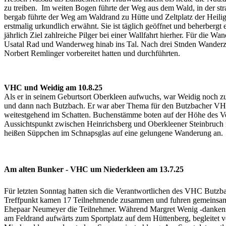
zu treiben. Im weiten Bogen führte der Weg aus dem Wald, in der str
bergab führte der Weg am Waldrand zu Hütte und Zeltplatz der Heili
erstmalig urkundlich erwähnt. Sie ist täglich geöffnet und beherberg
jährlich Ziel zahlreiche Pilger bei einer Wallfahrt hierher. Für di
Usatal Rad und Wanderweg hinab ins Tal. Nach drei Stnden Wanderze
Norbert Remlinger vorbereitet hatten und durchführten.
VHC und Weidig am 10.8.25
Als er in seinem Geburtsort Oberkleen aufwuchs, war Weidig noch zu
und dann nach Butzbach. Er war aber Thema für den Butzbacher VHC, 
weitestgehend im Schatten. Buchenstämme boten auf der Höhe des Ve
Aussichtspunkt zwischen Heinrichsberg und Oberkleener Steinbruch 
heißen Süppchen im Schnapsglas auf eine gelungene Wanderung an.
Am alten Bunker -
VHC um Niederkleen
am 13.7.25
Für letzten Sonntag hatten sich die Verantwortlichen des VHC Butzb
Treffpunkt kamen 17 Teilnehmende zusammen und fuhren gemeinsam n
Ehepaar Neumeyer die Teilnehmer. Während Margret Wenig -dankensw
am Feldrand aufwärts zum Sportplatz auf dem Hüttenberg, begleitet