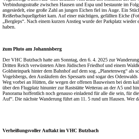
Verbindungsstraße zwischen Hausen und Espa und bestaunte im Folge
angesiedelt, eine große Zahl an jungen Eichen fiel ins Auge. Ein S
Reißerbachquellgebiet kam. Auf einer mächtigen, gefällten Eiche (F
„Bergleps“. Nach einem kurzen Anstieg wurde der Parkplatz wieder e
haben.
z
um Pluto am Johannisberg
Der VHC Butzbach hatte am Sonntag, den 6. 4. 2025 zur Wanderung 
Dritten Reich verwüsteten Alten Jüdischen Friedhof und einem Waldk
Goldsteinpark hinter dem Bahnhof auf dem sog. „Planetenweg“ als s
Vogelsbergs, den Ausläufern des Spessarts und sogar des Odenwalds 
Weg vorbei an Hütten, die wegen der offenen Bauweisen bei dem kalt
über den Flugplatz hinunter zur Raststätte Wetterau an der A5 und 
Panorama hoffentlich noch genauso einladend für alle die sein, für 
Auf“. Die nächste Wanderung führt am 11. 5 rund um Hausen. Wer da e
Verheißungsvoller Auftakt im VHC Butzbach