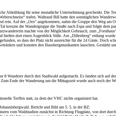
he Abkühlung für seine monatliche Unternehmung geschenkt. Die Temp
erschneise“ trafen. Waltraud Bill hatte den sonntäglichen Wanderweg a
 und rein. Auf der „Oes“ angekommen, nahm die Gruppe den Weg am Oe
 Im Tal kreuzte die Wandergruppe die Straße nach Espa und folgte dem 
urzwandererin machte von der Möglichkeit Gebrauch, zum „Forsthaus“ zu
und hielten dort einen Augenblick Stille. Am „Dillenberg“ entlang wurd
efunden, so dass der Platz nicht ausreichte für die 24 Gäste. Doch schne
d Getränken und konnten den Hausbergmusikanten lauschen. Gestärkt u
r 8 Wanderer durch den Stadtwald aufgemacht. Es fanden sich auf den
rde. Zum Ende der Wanderung um die Mittagszeit wurde auch noch der 
ionelle Treffen statt, zu dem der VHC nichts organisiert hat.
ohannisbergwald. Bericht und Bild am 5. 5. in der BZ:
ren vom Waldstadion zunächst in Richtung Flugplatz, von dort durch 