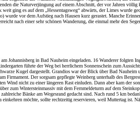
nden die Naturverjüngung auf einem Abschnitt, der vor Jahren völlig
tück weit ging es auf dem „Hessentagsweg“ abwärts, der Limes wurde g
oto) wurde vor dem Aufstieg nach Hausen kurz gerastet. Manche Erinn
rreicht nach einer sehr schönen Wanderung, die einmal mehr den Segen
am Johannisberg in Bad Nauheim eingeladen. 16 Wanderer folgten Ing
indergarten führte der Weg bei herrlichem Sonnenschein zum Aussicht
chwarze Kugel dargestellt. Grandios war der Blick über Bad Nauheim u
am Firmament. Der sorgsam gepflegte Weinberg unterhalb des Bergrestau
en Wind nicht zu einer längeren Rast einluden. Dann aber kam der son
hinüber zum Wintersteinmassiv mit dem Fernmeldeturm auf dem Steinko
die zahlreiche Bänke am Wegesrand gedacht sind. Nach rund 5 km bedank
inkehren möchte, sollte rechtzeitig reservieren, weil Muttertag ist. 