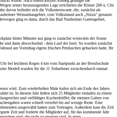
stückt wurde. Nach einem kurzen Anstieg gelangte die
egen seiner herausragenden Lage errichteten die Römer 200 n. Chr.
 davon befindet sich die Volkssternwarte, die, zunächst als
Bad Nauheimer Weinanbaugebiet, vom Volksmund auch „Nizza“ genannt.
nderwegen ging es dann, durch das Bad Nauheimer Gartengebiet,
rkplatz hinter Münster aus ging es zunächst westwärts der Sonne
öhe und dann abwechselnd - dem Lauf der Issel. So wurden zunächst
Waltraud am Vormittag eigens frischen Petzkuchen gebacken hatte. Ihr
 Uhr bei leichtem Regen 4 km vom Startpunkt an der Berufsschule
urter Modell wurden für die 11 Teilnehmer zwischendurch einmal
ssen wird. Zum wiederholten Male trafen sich am Ende des Jahres
t ist. In diesem Jahr ließen sich 25 Mitglieder einladen zu einem
umfangreiches und vielfältiges Kuchenbüffet; die meisten Gaben von
 Kuchengaben waren schnell verzehrt bis auf wenige Reste. Eine
ilnehmenden ausgewählt hatten zum Vortragen. Außerdem kam die Zeit
gnete Zeit und forderte die Mitglieder auf, für das kommende Jahr
torben sind, die nicht zu ersetzen sind. In einer