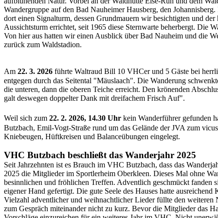
aufblühenden Natur. Vorbei an der Waldhütte Else-Ruh und dem Waldp
Wandergruppe auf den Bad Nauheimer Hausberg, den Johannisberg. Fu
dort einen Signalturm, dessen Grundmauern wir besichtigten und der
Aussichtsturm errichtet, seit 1965 diese Sternwarte beherbergt. D
Von hier aus hatten wir einen Ausblick über Bad Nauheim und die W
zurück zum Waldstadion.
Am
22. 3. 2026
führte Waltraud Bill 10 VHCer und 5 Gäste bei herr
entgegen durch das Seitental "Mäuslaach". Die Wanderung
schwenkte
die unteren, dann die oberen Teiche erreicht. Den krönenden Abschlus
galt deswegen doppelter Dank mit dreifachem Frisch Auf".
Weil sich zum
22. 2. 2026, 14.30 Uhr
kein Wanderführer gefunden ha
Butzbach, Emil-Vogt-Straße rund um das Gelände der JVA zum vicu
Kniebeugen,
Hüftkreisen
und Balanceübungen eingelegt.
VHC Butzbach beschließt das Wanderjahr 2025
Seit Jahrzehnten ist es Brauch im VHC Butzbach, dass das Wanderja
2025 die Mitglieder im Sportlerheim Oberkleen. Dieses Mal ohne Wan
besinnlichen und fröhlichen Treffen. Adventlich geschmückt fanden si
eigener Hand gefertigt. Die gute Seele des Hauses hatte ausreichend 
Vielzahl adventlicher und weihnachtlicher Lieder füllte den weiter
zum Gespräch miteinander nicht zu kurz. Bevor die Mitglieder das Ha
Vorschläge einzureichen für ein weiteres Jahr im VHC. Nicht unerwähnt