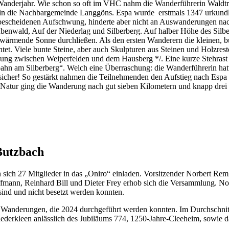
nderjahr. Wie schon so oft im VHC nahm die Wanderführerin Waldtraud
 in die Nachbargemeinde Langgöns. Espa wurde erstmals 1347 urkundlic
n bescheidenen Aufschwung, hinderte aber nicht an Auswanderungen n
ubenwald, Auf der Niederlag und Silberberg. Auf halber Höhe des Silb
ärmende Sonne durchließen. Als den ersten Wanderern die kleinen, bu
et. Viele bunte Steine, aber auch Skulpturen aus Steinen und Holzres
indung zwischen Weiperfelden und dem Hausberg */. Eine kurze Stehra
ahn am Silberberg“. Welch eine Überraschung: die Wanderführerin hatt
icher! So gestärkt nahmen die Teilnehmenden den Aufstieg nach Espa z
r Natur ging die Wanderung nach gut sieben Kilometern und knapp dre
Butzbach
ich 27 Mitglieder in das „Oniro“ einladen. Vorsitzender Norbert Rem
mann, Reinhard Bill und Dieter Frey erhob sich die Versammlung. Nor
 sind und nicht besetzt werden konnten.
 Wanderungen, die 2024 durchgeführt werden konnten. Im Durchschnitt 
ederkleen anlässlich des Jubiläums 774, 1250-Jahre-Cleeheim, sowie