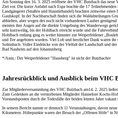
Am Sonntag den 16. 3. 2025 eröffnete der VHC Butzbach das neue Wa
Ziel vor. Die kurze Anfahrt nach Espa brachte die 17 Teilnehmenden
Landgängerei (Straßen und Haustürhandel) brachten zeitweise eine
Gaulskopf. In der Nachbarschaft finden sich die Waldabteilungen Gr
abhielten, aber wegen des noch nicht vorhandenen Laubes genügend w
meisten ihre Augen auf die direkte Umgebung des Wanderwegs gericht
sehr kurzweilig, bis der Hohlbach erreicht wurde und die Fahrverb
Hohlbach entlang ging es weiter hinunter zur Weiperfeldener „Bouleb
und Tee angeboten wurden. Viel Lob und herzlicher Dank waren ihr s
Solmsbach. Voller Eindrücke von der Vielfalt der Landschaft und de
Bad Nauheim auf den Johannisberg.
*/Anm.: Der Weiperfeldener "Hausberg" ist nicht der Butzbacher
Jahresrückblick und Ausblick beim VHC 
Zur Mitgliederversammlung des VHC Butzbach am14. 2. 2025 ließen s
Zum Gedenken an die verstorbenen Mitglieder Hannelore Kochs-Hoff
Vorstandsposten durch die Todesfälle der beiden letzten Jahre vakant
In seinem Bericht nannte er dennoch 11 Veranstaltungen, davon neun
Kilometern. Höhepunkte waren der Besuch der „Offenen Höfe“ in Ni