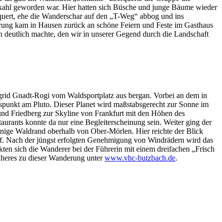
 kahl geworden war. Hier hatten sich Büsche und junge Bäume wieder
equert, ehe die Wanderschar auf den „T-Weg“ abbog und ins
erung kam in Hausen zurück an schöne Feiern und Feste im Gasthaus
 deutlich machte, den wir in unserer Gegend durch die Landschaft
rid Gnadt-Rogi vom Waldsportplatz aus bergan. Vorbei an dem in
spunkt am Pluto. Dieser Planet wird maßstabsgerecht zur Sonne im
nd Friedberg zur Skyline von Frankfurt mit den Höhen des
rants konnte da nur eine Begleiterscheinung sein. Weiter ging der
nige Waldrand oberhalb von Ober-Mörlen. Hier reichte der Blick
pf. Nach der jüngst erfolgten Genehmigung von Windrädern wird das
ten sich die Wanderer bei der Führerin mit einem dreifachen „Frisch
Näheres zu dieser Wanderung unter
www.vhc-butzbach.de
.